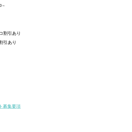
30～
エコ割引あり
コ割引あり
ット募集要項